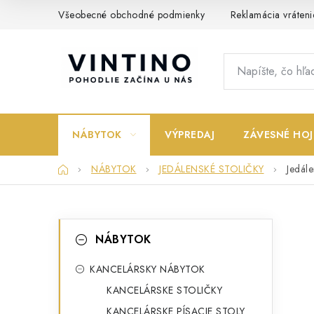
Prejsť
Všeobecné obchodné podmienky
Reklamácia vráteni
na
obsah
NÁBYTOK
VÝPREDAJ
ZÁVESNÉ HOJ
Domov
NÁBYTOK
JEDÁLENSKÉ STOLIČKY
Jedál
B
K
Preskočiť
NÁBYTOK
kategórie
a
o
t
KANCELÁRSKY NÁBYTOK
č
KANCELÁRSKE STOLIČKY
e
n
KANCELÁRSKE PÍSACIE STOLY