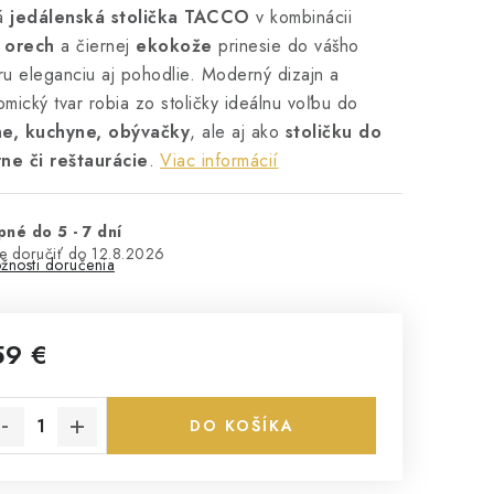
vá
jedálenská stolička TACCO
v kombinácii
 orech
a čiernej
ekokože
prinesie do vášho
éru eleganciu aj pohodlie. Moderný dizajn a
mický tvar robia zo stoličky ideálnu voľbu do
ne, kuchyne, obývačky
, ale aj ako
stoličku do
rne či reštaurácie
.
Viac informácií
né do 5 - 7 dní
12.8.2026
žnosti doručenia
59 €
notková cena:
DO KOŠÍKA