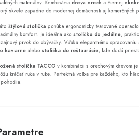
valitných materiálov. Kombinácia
dreva orech
a čiernej
ekok
torý skvele zapadne do modernej domácnosti aj komerčných pr
áto
štýlová stolička
ponúka ergonomicky tvarované operadlo
aximálny komfort. Je ideálna ako
stolička do jedálne
, prakti
izajnový prvok do obývačky. Vďaka elegantnému spracovaniu 
o kaviarne
alebo
stolička do reštaurácie
, kde dodá priesto
ožená stolička TACCO
v kombinácii s orechovým drevom je 
ôžu kráčať ruka v ruke. Perfektná voľba pre každého, kto hľ
 pohodlia.