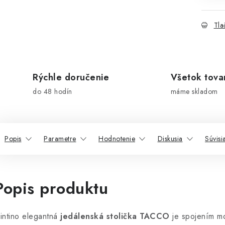
Tla
Rýchle doručenie
Všetok tova
do 48 hodín
máme skladom
Popis
Parametre
Hodnotenie
Diskusia
Súvisi
Popis produktu
intino elegantná
jedálenská stolička TACCO
je spojením mo