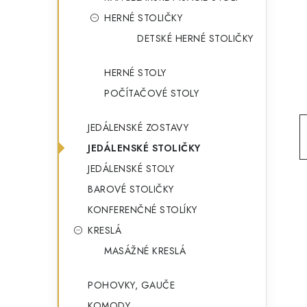
g
ý
HERNÉ STOLIČKY
ó
DETSKÉ HERNÉ STOLIČKY
p
r
a
i
HERNÉ STOLY
e
n
POČÍTAČOVÉ STOLY
e
JEDÁLENSKÉ ZOSTAVY
l
JEDÁLENSKÉ STOLIČKY
JEDÁLENSKÉ STOLY
BAROVÉ STOLIČKY
KONFERENČNÉ STOLÍKY
KRESLÁ
MASÁŽNÉ KRESLÁ
POHOVKY, GAUČE
KOMODY