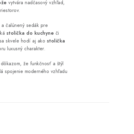
ože
vytvára nadčasový vzhľad,
iestorov.
 a čalúnený sedák pre
cká
stolička do kuchyne
či
sa skvele hodí aj ako
stolička
ru luxusný charakter.
dôkazom, že funkčnosť a štýl
adá spojenie moderného vzhľadu