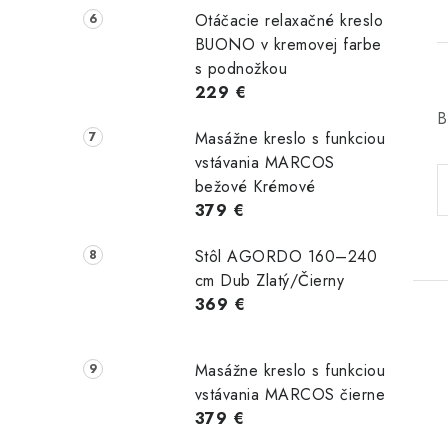
Otáčacie relaxačné kreslo
BUONO v kremovej farbe
s podnožkou
229 €
B
Masážne kreslo s funkciou
vstávania MARCOS
bežové Krémové
379 €
Stôl AGORDO 160–240
cm Dub Zlatý/Čierny
369 €
Masážne kreslo s funkciou
vstávania MARCOS čierne
379 €