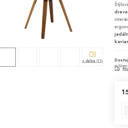
Štýlo
dreva
interi
ergono
jedál
kavia
Dostup
+ ďalšie (11)
Mo
1
Jed