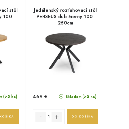
ací stôl
Jedálenský rozťahovací stôl
y 100-
PERSEUS dub čierny 100-
250cm
469 €
(>5 ks)
(>5 ks)
m
Skladom
KOŠÍKA
DO KOŠÍKA