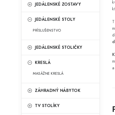
k
JEDÁLENSKÉ ZOSTAVY
k
JEDÁLENSKÉ STOLY
T
m
PRÍSLUŠENSTVO
d
d
JEDÁLENSKÉ STOLIČKY
K
m
KRESLÁ
a
MASÁŽNE KRESLÁ
ZÁHRADNÝ NÁBYTOK
TV STOLÍKY