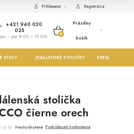
Prihlásenie
Registrácia
Prázdny
+421 940 020
025
NÁKUPNÝ
(po – pia: 9:00 – 15:00)
košík
KOŠÍK
É STOLY
JEDÁLENSKÉ STOLIČKY
KRESLÁ
dálenská stolička
CCO čierne orech
Podrobnosti hodnotenia
Neohodnotené