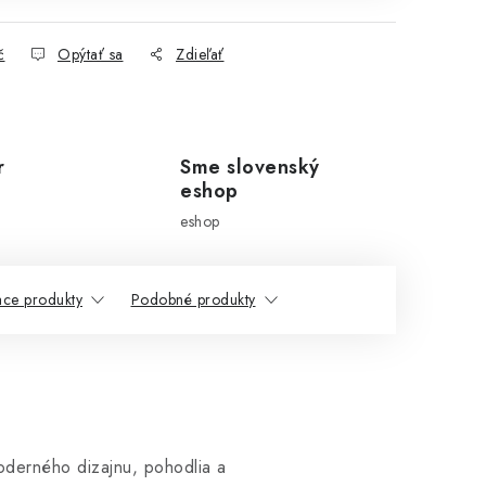
č
Opýtať sa
Zdieľať
r
Sme slovenský
eshop
eshop
ace produkty
Podobné produkty
derného dizajnu, pohodlia a