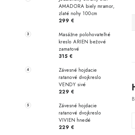
AMADORA biely mramor,
zlaté nohy 100cm
299 €
Masážne polohovateľné
kreslo ARIEN bežové
zamatové
315 €
Závesné hojdacie
ratanové dvojkreslo
VENDY sivé
229 €
B
Závesné hojdacie
ratanové dvojkreslo
VIVIEN hnedé
229 €