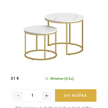
51 €
(5 ks)
Skladom
DO KOŠÍKA
Štýlová súprava 2 okrúhlych konferenčných stolíkov