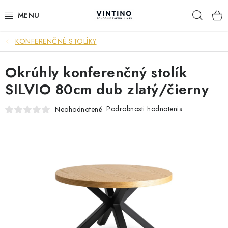
Prejsť
Hľad
na
obsah
KONFERENČNÉ STOLÍKY
NÁBYTOK
Okrúhly konferenčný stolík
VÝPREDAJ
SILVIO 80cm dub zlatý/čierny
ZÁVESNÉ HOJDACIE KRESLÁ
Podrobnosti hodnotenia
Neohodnotené
JEDÁLENSKÉ ZOSTAVY
JEDÁLENSKÉ STOLY
JEDÁLENSKÉ STOLIČKY
KRESLÁ