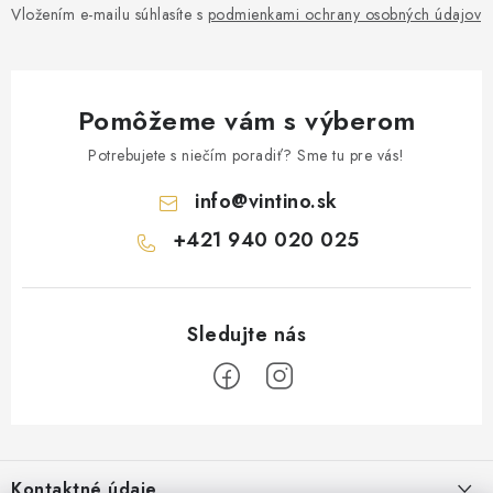
Vložením e-mailu súhlasíte s
podmienkami ochrany osobných údajov
Pomôžeme vám s výberom
Potrebujete s niečím poradiť? Sme tu pre vás!
info
@
vintino.sk
+421 940 020 025
Z
á
Kontaktné údaje