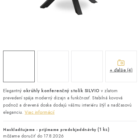
ZÁHRADNÝ NÁBYTOK
TV STOLÍKY
MATRACE
STOJANY A REGÁLY
NOČNÉ STOLÍKY
+ ďalšie (4)
SKRIŇA NA TOPANKY
Elegantný
okrúhly konferenčný stolík SILVIO
v zlatom
prevedení spája moderný dizajn a funkčnosť. Stabilná kovová
FAQ - NAJČASTEJŠIE OTÁZKY
podnož a drevená doska dodajú vášmu interiéru štýl a nadčasovú
eleganciu.
Viac informácií
Všeobecné obchodné podmienky
Reklamácia vrátenie tovaru
Kontakty
(1 ks)
Naskladňujeme - prijímame predobjeddnávky
17.8.2026