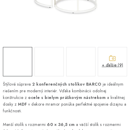
ZÁHRADNÝ NÁBYTOK
TV STOLÍKY
MATRACE
STOJANY A REGÁLY
NOČNÉ STOLÍKY
+ ďalšie (9)
SKRIŇA NA TOPANKY
Štýlová súprava
2 konferenčných stolíkov BARCO
je ideálnym
riešením pre moderný interiér. Vďaka kombinácii odolnej
FAQ - NAJČASTEJŠIE OTÁZKY
konštrukcie z
ocele s bielym práškovým nástrekom
a kvalitnej
dosky z
MDF
v dekore mramor ponúka perfektné spojenie dizajnu a
Všeobecné obchodné podmienky
Reklamácia vrátenie tovaru
funkčnosti.
Kontakty
Menší stolík s rozmermi
60 × 36,5 cm
a väčší stolík s rozmermi