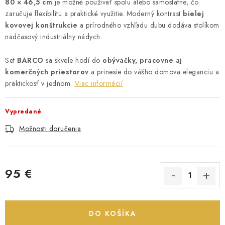
80 × 46,5 cm
je možné používať spolu alebo samostatne, čo
zaručuje flexibilitu a praktické využitie. Moderný kontrast
bielej
kovovej konštrukcie
a prírodného vzhľadu dubu dodáva stolíkom
nadčasový industriálny nádych.
Set
BARCO
sa skvele hodí do
obývačky, pracovne aj
komerčných priestorov
a prinesie do vášho domova eleganciu a
praktickosť v jednom.
Viac informácií
Vypredané
Možnosti doručenia
95 €
Jednotková cena:
DO KOŠÍKA