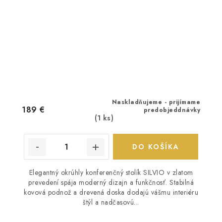
Naskladňujeme - prijímame
189 €
predobjeddnávky
(1 ks)
DO KOŠÍKA
Elegantný okrúhly konferenčný stolík SILVIO v zlatom
prevedení spája moderný dizajn a funkčnosť. Stabilná
kovová podnož a drevená doska dodajú vášmu interiéru
štýl a nadčasovú...