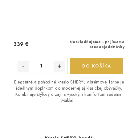
Naskladňujeme - prijímame
339 €
predobjeddnávky
DO KOŠÍKA
Elegantné a pohodlné kreslo SHERYL v krémovej farbe je
ideálnym doplnkom do modernej aj klasickej obývačky.
Kombinuje štýlový dizajn s vysokým komfortom sedenia.
Mäkké...
Kreslo SHERYL hnedé