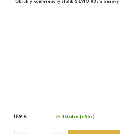
Okrúhly konferenčný stolík SILVIO 80cm béžový
189 €
(>5 ks)
Skladom