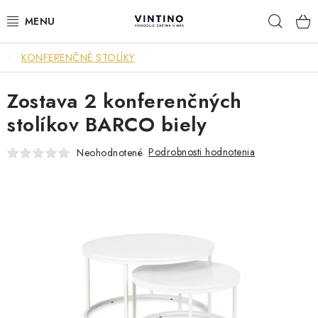
Prejsť
Hľad
na
obsah
KONFERENČNÉ STOLÍKY
NÁBYTOK
Zostava 2 konferenčných
VÝPREDAJ
stolíkov BARCO biely
ZÁVESNÉ HOJDACIE KRESLÁ
Podrobnosti hodnotenia
Neohodnotené
JEDÁLENSKÉ ZOSTAVY
JEDÁLENSKÉ STOLY
JEDÁLENSKÉ STOLIČKY
KRESLÁ