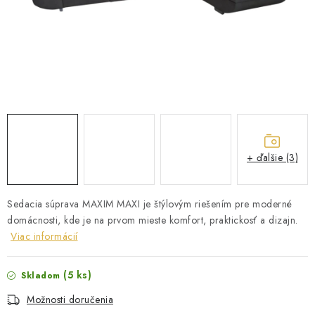
ZÁHRADNÝ NÁBYTOK
TV STOLÍKY
MATRACE
STOJANY A REGÁLY
NOČNÉ STOLÍKY
+ ďalšie (3)
SKRIŇA NA TOPANKY
Sedacia súprava MAXIM MAXI je štýlovým riešením pre moderné
domácnosti, kde je na prvom mieste komfort, praktickosť a dizajn.
FAQ - NAJČASTEJŠIE OTÁZKY
Viac informácií
Všeobecné obchodné podmienky
Reklamácia vrátenie tovaru
(5 ks)
Skladom
Kontakty
Možnosti doručenia