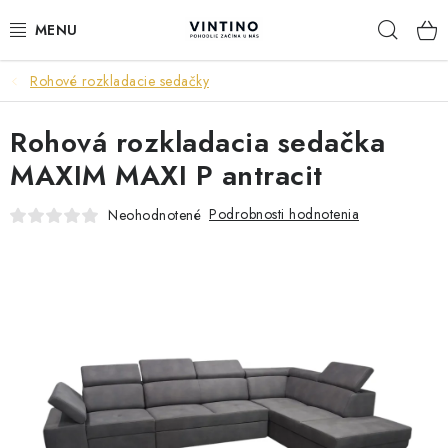
Prejsť
Hľad
na
obsah
Rohové rozkladacie sedačky
NÁBYTOK
Rohová rozkladacia sedačka
VÝPREDAJ
MAXIM MAXI P antracit
ZÁVESNÉ HOJDACIE KRESLÁ
Podrobnosti hodnotenia
Neohodnotené
JEDÁLENSKÉ ZOSTAVY
JEDÁLENSKÉ STOLY
JEDÁLENSKÉ STOLIČKY
KRESLÁ