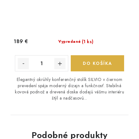
189 €
(1 ks)
Vypredané
DO KOŠÍKA
Elegantný okrúhly konferenčný stolík SILVIO v čiernom
prevedení spája moderný dizajn a funkčnosť. Stabilná
kovová podnož a drevená doska dodajú vášmu interiéru
štýl a nadčasovú...
Podobné produkty