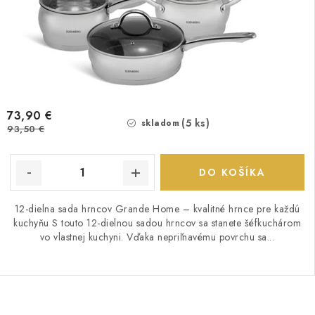
73,90 €
(5 ks)
skladom
93,50 €
DO KOŠÍKA
12-dielna sada hrncov Grande Home – kvalitné hrnce pre každú
kuchyňu S touto 12-dielnou sadou hrncov sa stanete šéfkuchárom
vo vlastnej kuchyni. Vďaka nepriľnavému povrchu sa...