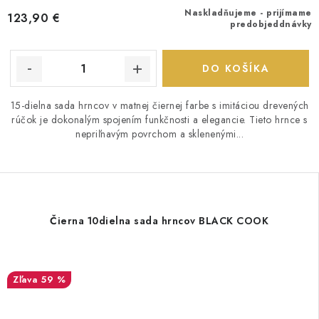
Naskladňujeme - prijímame
123,90 €
predobjeddnávky
DO KOŠÍKA
15-dielna sada hrncov v matnej čiernej farbe s imitáciou drevených
rúčok je dokonalým spojením funkčnosti a elegancie. Tieto hrnce s
nepriľnavým povrchom a sklenenými...
Čierna 10dielna sada hrncov BLACK COOK
59 %