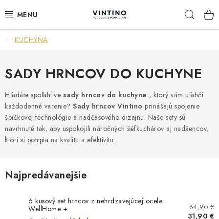
Prejsť
Hľad
na
obsah
KUCHYŇA
NÁBYTOK
VÝPREDAJ
SADY HRNCOV DO KUCHYNE
ZÁVESNÉ HOJDACIE KRESLÁ
Hľadáte spoľahlive
sady hrncov do kuchyne
, ktorý vám uľahčí
každodenné varenie?
Sady hrncov Vintino
prinášajú spojenie
špičkovej technológie a nadčasového dizajnu. Naše sety sú
JEDÁLENSKÉ ZOSTAVY
navrhnuté tak, aby uspokojili náročných šéfkuchárov aj nadšencov,
ktorí si potrpia na kvalitu a efektivitu.
JEDÁLENSKÉ STOLY
JEDÁLENSKÉ STOLIČKY
Najpredávanejšie
KRESLÁ
6 kusový set hrncov z nehrdzavejúcej ocele
64,90 €
WellHome +
31,90 €