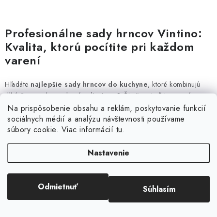
O
v
Profesionálne sady hrncov Vintino:
l
Kvalita, ktorú pocítite pri každom
á
varení
d
a
Hľadáte
najlepšie sady hrncov do kuchyne
, ktoré kombinujú
c
dlhú životnosť s moderným dizajnom? Či už zariaďujete novú
i
domácnosť alebo hľadáte náhradu za starý riad,
kuchynské sady
Na prispôsobenie obsahu a reklám, poskytovanie funkcií
e
Vintino
sú navrhnuté tak, aby sa stali srdcom vašej kuchyne.
sociálnych médií a analýzu návštevnosti používame
p
súbory cookie. Viac informácií
tu
.
r
Prečo sú sady hrncov Vintino voľbou
Nastavenie
v
číslo jeden?
k
y
Univerzálnosť na prvom mieste:
Naše
sady hrncov na
Odmietnuť
Súhlasím
v
indukciu
, plyn, elektriku aj sklokeramiku sú vďaka špeciálne
ý
upravenému dnu vhodné pre každý typ ohrevu.