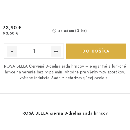
73,90 €
(3 ks)
skladom
93,50 €
DO KOŠÍKA
ROSA BELLA Červená 8-dielna sada hrncov – elegantné a funkčné
hrnce na varenie bez pripálenín. Vhodné pre všetky typy sporákov,
vrátane indukcie. Sada z nehrdzavejúcej ocele s...
ROSA BELLA čierna 8-dielna sada hrncov