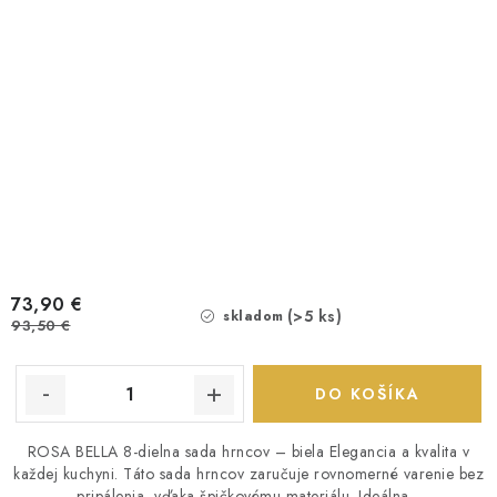
73,90 €
(>5 ks)
skladom
93,50 €
DO KOŠÍKA
ROSA BELLA 8-dielna sada hrncov – biela Elegancia a kvalita v
každej kuchyni. Táto sada hrncov zaručuje rovnomerné varenie bez
pripálenia, vďaka špičkovému materiálu. Ideálna...