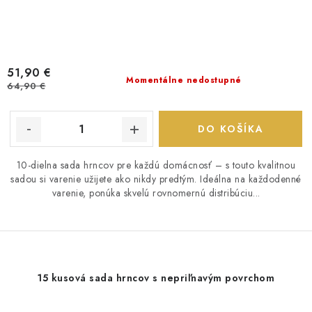
51,90 €
Momentálne nedostupné
64,90 €
DO KOŠÍKA
10-dielna sada hrncov pre každú domácnosť – s touto kvalitnou
sadou si varenie užijete ako nikdy predtým. Ideálna na každodenné
varenie, ponúka skvelú rovnomernú distribúciu...
15 kusová sada hrncov s nepriľnavým povrchom