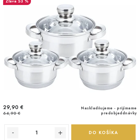
53 %
29,90 €
Naskladňujeme - prijímame
64,90 €
predobjeddnávky
DO KOŠÍKA