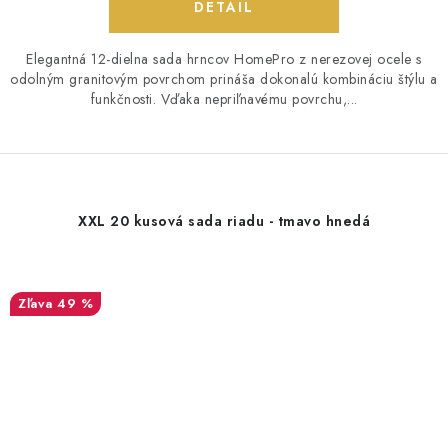
DETAIL
Elegantná 12-dielna sada hrncov HomePro z nerezovej ocele s
odolným granitovým povrchom prináša dokonalú kombináciu štýlu a
funkčnosti. Vďaka nepriľnavému povrchu,...
XXL 20 kusová sada riadu - tmavo hnedá
49 %