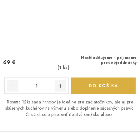
Naskladňujeme - prijímame
69 €
predobjeddnávky
(1 ks)
DO KOŠÍKA
Rosetta 12ks sada hrncov je ideálna pre začiatočníkov, ale aj pre
skúsených kuchárov na výmenu alebo doplnenie súčasných panvíc.
Či už chcete pripraviť čerstvú omáčku alebo...