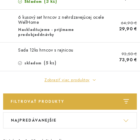
ZÁHRADNÝ NÁBYTOK
(3 ks)
Skladom
TV STOLÍKY
6 kusový set hrncov z nehrdzavejúcej ocele
WellHome
64,90 €
29,90 €
Naskladňujeme - prijímame
MATRACE
predobjeddnávky
STOJANY A REGÁLY
Sada 12ks hrncov s rajnicou
93,50 €
73,90 €
(5 ks)
skladom
NOČNÉ STOLÍKY
Zobraziť viac produktov
SKRIŇA NA TOPANKY
FAQ - NAJČASTEJŠIE OTÁZKY
FILTROVAŤ PRODUKTY
V
R
Všeobecné obchodné podmienky
Reklamácia vrátenie tovaru
NAJPREDÁVANEJŠIE
ý
a
Kontakty
p
d