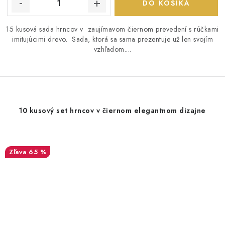
DO KOŠÍKA
15 kusová sada hrncov v zaujímavom čiernom prevedení s rúčkami
imitujúcimi drevo. Sada, ktorá sa sama prezentuje už len svojím
vzhľadom....
10 kusový set hrncov v čiernom elegantnom dizajne
65 %