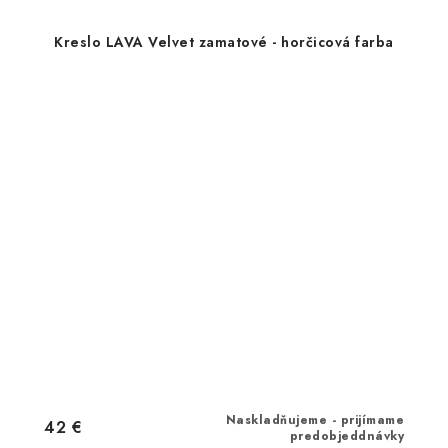
Kreslo LAVA Velvet zamatové - horčicová farba
Naskladňujeme - prijímame
42 €
predobjeddnávky