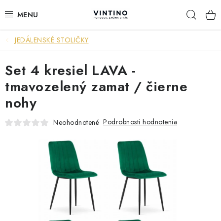
Prejsť
Hľad
na
obsah
JEDÁLENSKÉ STOLIČKY
NÁBYTOK
Set 4 kresiel LAVA -
VÝPREDAJ
tmavozelený zamat / čierne
ZÁVESNÉ HOJDACIE KRESLÁ
nohy
JEDÁLENSKÉ ZOSTAVY
Podrobnosti hodnotenia
Neohodnotené
JEDÁLENSKÉ STOLY
JEDÁLENSKÉ STOLIČKY
KRESLÁ