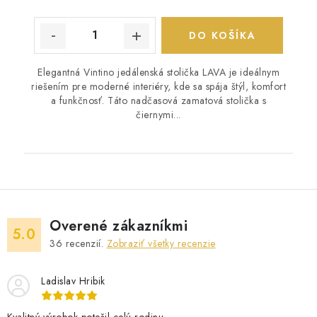
DO KOŠÍKA
Elegantná Vintino jedálenská stolička LAVA je ideálnym
riešením pre moderné interiéry, kde sa spája štýl, komfort
a funkčnosť. Táto nadčasová zamatová stolička s
čiernymi...
Overené zákazníkmi
5.0
36
recenzií.
Zobraziť všetky recenzie
Ladislav Hribik
Kvalitný výrobok,potešil celú rodinu.