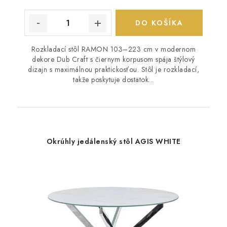
DO KOŠÍKA
Rozkladací stôl RAMON 103–223 cm v modernom
dekore Dub Craft s čiernym korpusom spája štýlový
dizajn s maximálnou praktickosťou. Stôl je rozkladací,
takže poskytuje dostatok...
Okrúhly jedálenský stôl AGIS WHITE