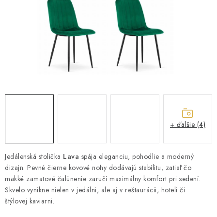
ZÁHRADNÝ NÁBYTOK
TV STOLÍKY
MATRACE
STOJANY A REGÁLY
NOČNÉ STOLÍKY
+ ďalšie (4)
SKRIŇA NA TOPANKY
FAQ - NAJČASTEJŠIE OTÁZKY
Jedálenská stolička
Lava
spája eleganciu, pohodlie a moderný
dizajn. Pevné čierne kovové nohy dodávajú stabilitu, zatiaľ čo
mäkké zamatové čalúnenie zaručí maximálny komfort pri sedení.
Všeobecné obchodné podmienky
Reklamácia vrátenie tovaru
Skvelo vynikne nielen v jedálni, ale aj v reštaurácii, hoteli či
Kontakty
štýlovej kaviarni.