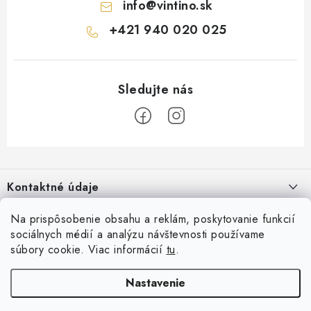
info
@
vintino.sk
+421 940 020 025
Z
á
Kontaktné údaje
p
ä
Vintino.sk
Na prispôsobenie obsahu a reklám, poskytovanie funkcií
O nás
t
sociálnych médií a analýzu návštevnosti používame
Prevádzkovateľ: LAURES s.r.o.
i
súbory cookie. Viac informácií
tu
.
Všeobecné obchodné podmienky
Prihlásenie
e
IČO: 54761158
Reklamácia a vrátenia tovaru
Nastavenie
E-mail
Online platby
DIČ: 2121781255
Podmienky ochrany osobných údajov