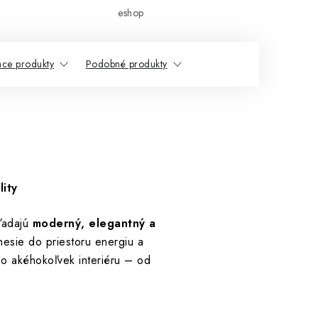
eshop
ace produkty
Podobné produkty
ity
hľadajú
moderný, elegantný a
esie do priestoru energiu a
o akéhokoľvek interiéru – od