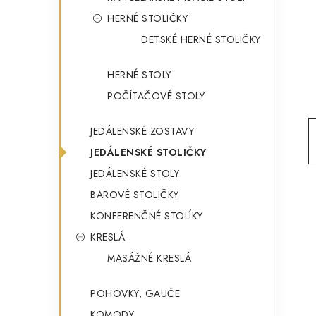
g
ý
HERNÉ STOLIČKY
ó
DETSKÉ HERNÉ STOLIČKY
p
r
a
i
HERNÉ STOLY
e
n
POČÍTAČOVÉ STOLY
e
JEDÁLENSKÉ ZOSTAVY
l
JEDÁLENSKÉ STOLIČKY
JEDÁLENSKÉ STOLY
BAROVÉ STOLIČKY
KONFERENČNÉ STOLÍKY
KRESLÁ
MASÁŽNÉ KRESLÁ
POHOVKY, GAUČE
KOMODY