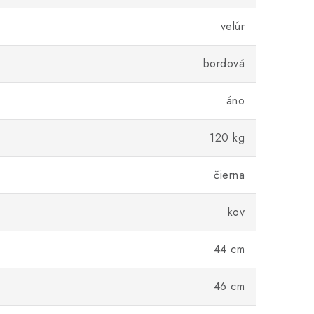
velúr
bordová
áno
120 kg
čierna
kov
44 cm
46 cm