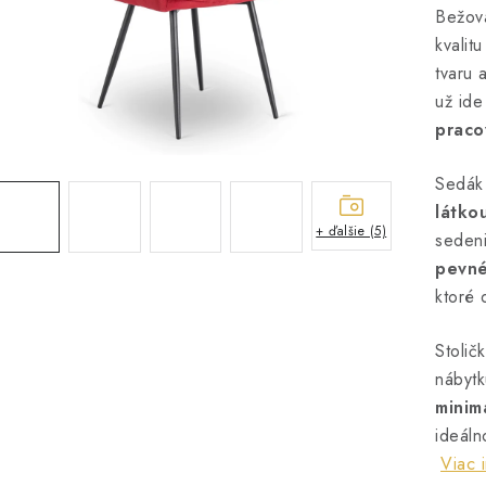
Bežová
kvalit
tvaru 
už id
praco
Sedák
látko
+ ďalšie (5)
sedeni
pevné
ktoré 
Stolič
nábyt
minima
ideáln
Viac 