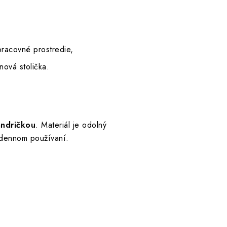
racovné prostredie,
ová stolička.
andričkou
. Materiál je odolný
dodennom používaní.