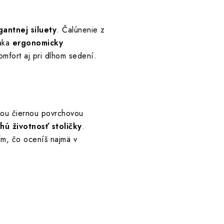
antnej siluety
. Čalúnenie z
aka
ergonomicky
mfort aj pri dlhom sedení.
ou čiernou povrchovou
lhú životnosť stoličky
.
ím, čo oceníš najmä v