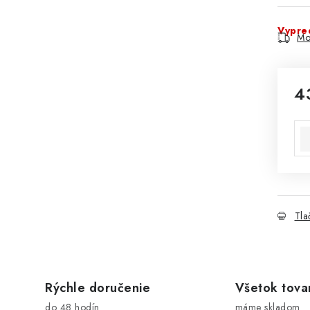
Vypre
Mo
4
Jed
Tla
Rýchle doručenie
Všetok tova
do 48 hodín
máme skladom