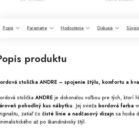
Popis
Parametre
Hodnotenie
Diskusia
Súvisi
Popis produktu
ordová stolička ANDRE – spojenie štýlu, komfortu a kval
ordová stolička
ANDRE
je dokonalou voľbou pre tých, ktorí 
ároveň pohodlný kus nábytku
. Jej svieža
bordová farba
vn
riginalitu, zatiaľ čo
čisté línie a nadčasový dizajn
sa hodia d
inimalistického až po škandinávsky štýl.