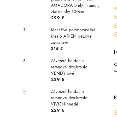
AMADORA biely mramor,
zlaté nohy 100cm
299 €
Masážne polohovateľné
kreslo ARIEN bežové
zamatové
315 €
J
Závesné hojdacie
Č
ratanové dvojkreslo
v
VENDY sivé
229 €
Závesné hojdacie
P
ratanové dvojkreslo
VIVIEN hnedé
229 €