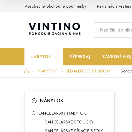
Prejsť
Všeobecné obchodné podmienky
Reklamácia vráteni
na
obsah
NÁBYTOK
VÝPREDAJ
ZÁVESNÉ HOJ
Domov
NÁBYTOK
JEDÁLENSKÉ STOLIČKY
Bordo
B
K
Preskočiť
NÁBYTOK
kategórie
a
o
t
KANCELÁRSKY NÁBYTOK
č
KANCELÁRSKE STOLIČKY
e
n
KANCELÁRSKE PÍSACIE STOLY