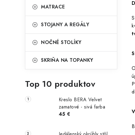
D
MATRACE
S
STOJANY A REGÁLY
k
t
NOČNÉ STOLÍKY
S
SKRIŇA NA TOPANKY
O
ú
Top 10 produktov
P
d
Kreslo BERA Velvet
zamatové - sivá farba
V
45 €
B
Jedálenský okrúhly stôl