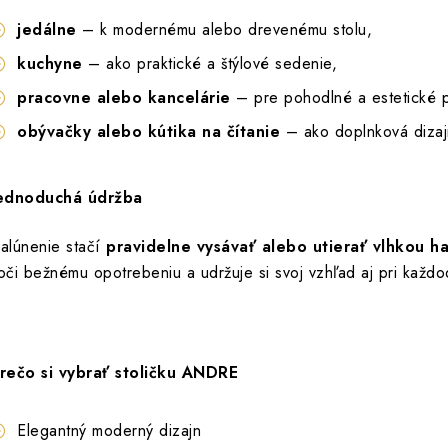
jedálne
– k modernému alebo drevenému stolu,
kuchyne
– ako praktické a štýlové sedenie,
pracovne alebo kancelárie
– pre pohodlné a estetické p
obývačky alebo kútika na čítanie
– ako doplnková dizajn
ednoduchá údržba
alúnenie stačí
pravidelne vysávať alebo utierať vlhkou h
oči bežnému opotrebeniu a udržuje si svoj vzhľad aj pri kaž
rečo si vybrať stoličku ANDRE
Elegantný moderný dizajn