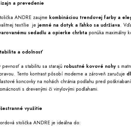
izajn a prevedenie
tolička ANDRE zaujme
kombináciou trendovej farby a eleg
valitnej textílie je
jemné na dotyk a ľahko sa udržiava
. Vď
varovanému sedadlu a opierke chrbta
ponúka maximálny ko
tabilita a odolnosť
 pevnosť a stabilitu sa starajú
robustné kovové nohy
s matn
pravou. Tento kontrast pôsobí moderne a zároveň zaručuje
d
lastové koncovky na nohách chránia podlahu pred poškriaban
omácnosti s drevenými či vinylovými podlahami.
šestranné využitie
ordová stolička ANDRE je ideálna do: