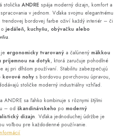
 stolička
ANDRE
spája moderný dizajn, komfort a
u spracovania v jednom. Vďaka svojmu elegantnému
a trendovej bordovej farbe oživí každý interiér – či
e o
jedáleň, kuchyňu, obývačku alebo
vňu
.
 je
ergonomicky tvarovaný
a čalúnený
mäkkou
u príjemnou na dotyk
, ktorá zaručuje pohodlné
e aj pri dlhšom používaní. Stabilitu zabezpečujú
 kovové nohy
s bordovou povrchovou úpravou,
dodávajú stoličke moderný industriálny vzhľad.
ka ANDRE sa ľahko kombinuje s rôznymi štýlmi
ku – od
škandinávskeho
po
moderný
listický dizajn
. Vďaka jednoduchej údržbe je
ou voľbou pre každodenné používanie.
informácií