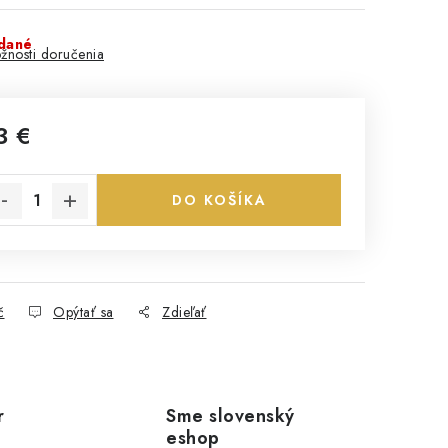
dané
žnosti doručenia
3 €
notková cena:
DO KOŠÍKA
č
Opýtať sa
Zdieľať
r
Sme slovenský
eshop