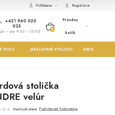
Prihlásenie
Registrácia
Prázdny
+421 940 020
025
NÁKUPNÝ
(po – pia: 9:00 – 15:00)
košík
KOŠÍK
É STOLY
JEDÁLENSKÉ STOLIČKY
KRESLÁ
rdová stolička
DRE velúr
Podrobnosti hodnotenia
Neohodnotené