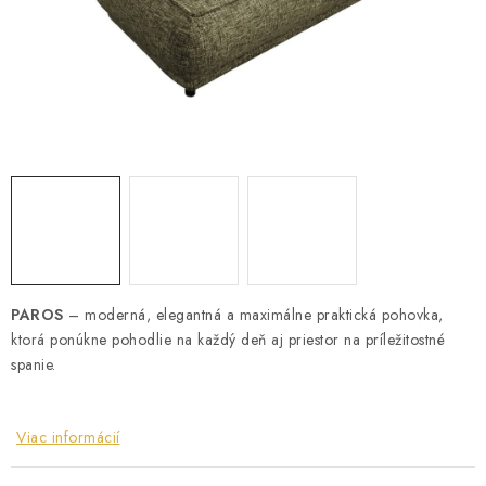
ZÁHRADNÝ NÁBYTOK
TV STOLÍKY
MATRACE
STOJANY A REGÁLY
NOČNÉ STOLÍKY
SKRIŇA NA TOPANKY
PAROS
– moderná, elegantná a maximálne praktická pohovka,
ktorá ponúkne pohodlie na každý deň aj priestor na príležitostné
FAQ - NAJČASTEJŠIE OTÁZKY
spanie.
Všeobecné obchodné podmienky
Reklamácia vrátenie tovaru
Kontakty
Viac informácií