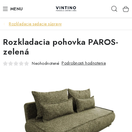
Prejsť
Hľad
na
obsah
Rozkladacie sedacie súpravy
NÁBYTOK
Rozkladacia pohovka PAROS-
VÝPREDAJ
zelená
ZÁVESNÉ HOJDACIE KRESLÁ
Podrobnosti hodnotenia
Neohodnotené
JEDÁLENSKÉ ZOSTAVY
JEDÁLENSKÉ STOLY
JEDÁLENSKÉ STOLIČKY
KRESLÁ